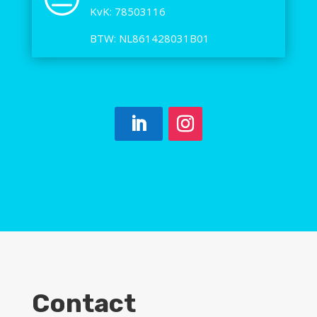
KvK: 78503116
BTW: NL861428031B01
Contact